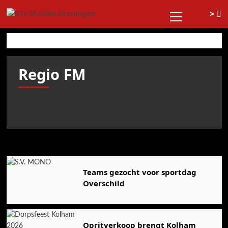
Ga
Primair
>
naar
menu
de
inhoud
Regio FM
Luister live
Agenda
Teams gezocht voor sportdag
Overschild
Opritverkoop brengt Kolham