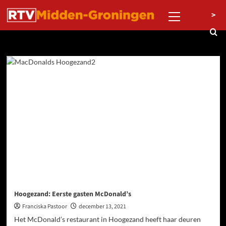
Ga
Primair
>
naar
menu
de
inhoud
Dag:
13 december 2021
Hoogezand: Eerste gasten McDonald’s
Franciska Pastoor
december 13, 2021
Het McDonald’s restaurant in Hoogezand heeft haar deuren