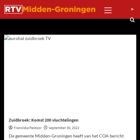
Ga
Primair
>
naar
menu
de
inhoud
Dag:
30 september 2022
Zuidbroek: Komst 200 vluchtelingen
Franciska Pastoor
september 30, 2022
De gemeente Midden-Groningen heeft van het COA bericht