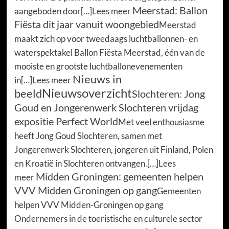
Meerstad: Ballon
aangeboden door[…]
Lees meer
Fiësta dit jaar vanuit woongebied
Meerstad
maakt zich op voor tweedaags luchtballonnen- en
waterspektakel Ballon Fiësta Meerstad, één van de
mooiste en grootste luchtballonevenementen
Nieuws in
in[…]
Lees meer
Nieuwsoverzicht
beeld
Slochteren: Jong
Goud en Jongerenwerk Slochteren vrijdag
expositie Perfect World
Met veel enthousiasme
heeft Jong Goud Slochteren, samen met
Jongerenwerk Slochteren, jongeren uit Finland, Polen
en Kroatië in Slochteren ontvangen.[…]
Lees
Midden Groningen: gemeenten helpen
meer
VVV Midden Groningen op gang
Gemeenten
helpen VVV Midden-Groningen op gang
Ondernemers in de toeristische en culturele sector