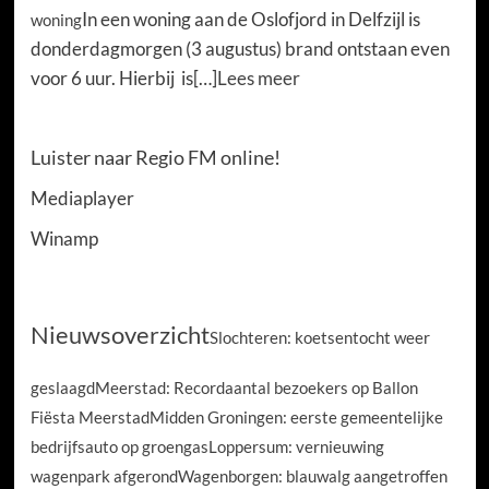
In een woning aan de Oslofjord in Delfzijl is
woning
donderdagmorgen (3 augustus) brand ontstaan even
voor 6 uur. Hierbij is[…]
Lees meer
LIVE STREAM!
Luister naar Regio FM online!
Mediaplayer
Winamp
Nieuwsoverzicht
Slochteren: koetsentocht weer
geslaagd
Meerstad: Recordaantal bezoekers op Ballon
Fiësta Meerstad
Midden Groningen: eerste gemeentelijke
bedrijfsauto op groengas
Loppersum: vernieuwing
wagenpark afgerond
Wagenborgen: blauwalg aangetroffen