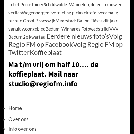
in het Proostmeer
Schildwolde: Wandelen, delen in rouw en
verlies
Wagenborgen: vernieling picknicktafel voormalig
terrein Groot Bronswijk
Meerstad: Ballon Fiësta dit jaar
vanuit woongebied
Bedum: Winnares Fotowedstrijd VVV
Eerdere nieuws foto’s
Volg
Bedum 2e kwartaal
Regio FM op Facebook
Volg Regio FM op
Twitter
Koffieplaat
Ma t/m vrij om half 10…. de
koffieplaat. Mail naar
studio@regiofm.info
Home
Over ons
Info over ons