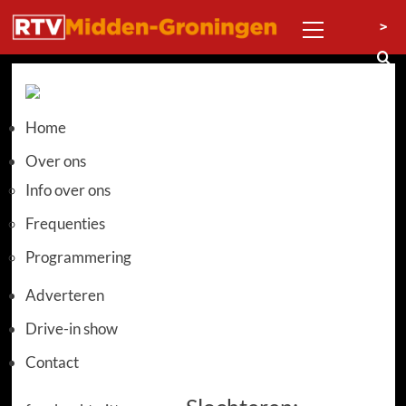
Ga
Primair
>
naar
menu
de
inhoud
Home
Over ons
Info over ons
Frequenties
Programmering
Adverteren
Drive-in show
Contact