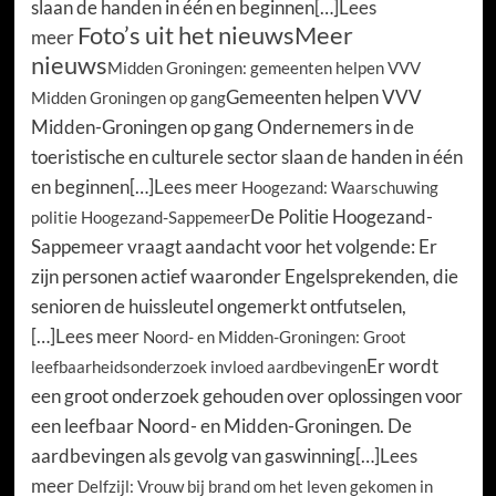
slaan de handen in één en beginnen[…]
Lees
Foto’s uit het nieuws
Meer
meer
nieuws
Midden Groningen: gemeenten helpen VVV
Gemeenten helpen VVV
Midden Groningen op gang
Midden-Groningen op gang Ondernemers in de
toeristische en culturele sector slaan de handen in één
en beginnen[…]
Lees meer
Hoogezand: Waarschuwing
De Politie Hoogezand-
politie Hoogezand-Sappemeer
Sappemeer vraagt aandacht voor het volgende: Er
zijn personen actief waaronder Engelsprekenden, die
senioren de huissleutel ongemerkt ontfutselen,
[…]
Lees meer
Noord- en Midden-Groningen: Groot
Er wordt
leefbaarheidsonderzoek invloed aardbevingen
een groot onderzoek gehouden over oplossingen voor
een leefbaar Noord- en Midden-Groningen. De
aardbevingen als gevolg van gaswinning[…]
Lees
meer
Delfzijl: Vrouw bij brand om het leven gekomen in