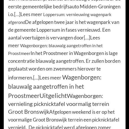
eerste gemeentelijke bedrijfsauto Midden-Groningen
i.o.[…]
Lees meer
Loppersum: vernieuwing wagenpark
De afgelopen twee jaar is het wagenpark van
afgerond
de gemeente Loppersum in fases vernieuwd. Een
aantal voertuigen is vervangen door[…]
Lees
meer
Wagenborgen: blauwalg aangetroffen in het
In het Proostmeer in Wagenborgen is lage
Proostmeer
concentratie blauwalg aangetroffen. Er zullen borden
geplaatst worden om zwemmers hierover te
Wagenborgen:
informeren.[…]
Lees meer
blauwalg aangetroffen in het
Uitgelicht
Proostmeer
Wagenborgen:
vernieling picknicktafel voormalig terrein
Groot Bronswijk
Afgelopen weekend is er op het
voormalige Groot Bronswijk terrein een picknicktafel
vernield. De picknicktafel werd afgelopen zomer