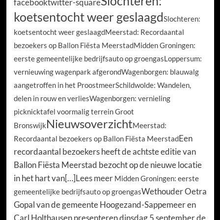
Slochteren:
facebook
twitter-square
koetsentocht weer geslaagd
Slochteren:
koetsentocht weer geslaagd
Meerstad: Recordaantal
bezoekers op Ballon Fiësta Meerstad
Midden Groningen:
eerste gemeentelijke bedrijfsauto op groengas
Loppersum:
vernieuwing wagenpark afgerond
Wagenborgen: blauwalg
aangetroffen in het Proostmeer
Schildwolde: Wandelen,
delen in rouw en verlies
Wagenborgen: vernieling
picknicktafel voormalig terrein Groot
Nieuwsoverzicht
Bronswijk
Meerstad:
Een
Recordaantal bezoekers op Ballon Fiësta Meerstad
recordaantal bezoekers heeft de achtste editie van
Ballon Fiësta Meerstad bezocht op de nieuwe locatie
in het hart van[…]
Lees meer
Midden Groningen: eerste
Wethouder Oetra
gemeentelijke bedrijfsauto op groengas
Gopal van de gemeente Hoogezand-Sappemeer en
Carl Holthausen presenteren dinsdag 5 september de