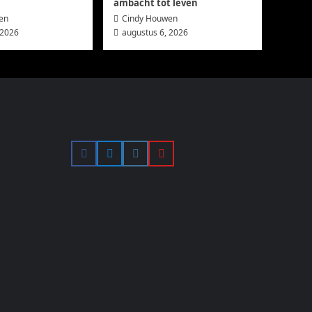
ambacht tot leven
en
Cindy Houwen
 2026
augustus 6, 2026
Facebook
Twitter
Instagram
YouTube