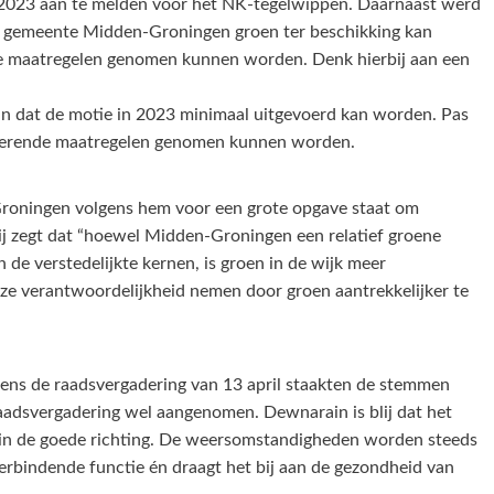
2023 aan te melden voor het NK-tegelwippen. Daarnaast werd
e gemeente Midden-Groningen groen ter beschikking kan
de maatregelen genomen kunnen worden. Denk hierbij aan een
n dat de motie in 2023 minimaal uitgevoerd kan worden. Pas
lerende maatregelen genomen kunnen worden.
Groningen volgens hem voor een grote opgave staat om
j zegt dat “hoewel Midden-Groningen een relatief groene
 de verstedelijkte kernen, is groen in de wijk meer
ze verantwoordelijkheid nemen door groen aantrekkelijker te
dens de raadsvergadering van 13 april staakten de stemmen
 raadsvergadering wel aangenomen. Dewnarain is blij dat het
p in de goede richting. De weersomstandigheden worden steeds
verbindende functie én draagt het bij aan de gezondheid van