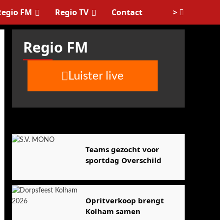
>
Regio FM
Regio TV
Contact
Regio FM
Luister live
Agenda
Teams gezocht voor
sportdag Overschild
Opritverkoop brengt
Kolham samen