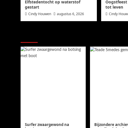
Elfstedentocht op waterstof
Oogstfeest
gestart
tot leven
Cindy Houwen
augustus 6, 2026
Cindy Hou
Ook dit is nieuws uit Midden-Groning
Surfer zwaargewond na
Bijzondere archi