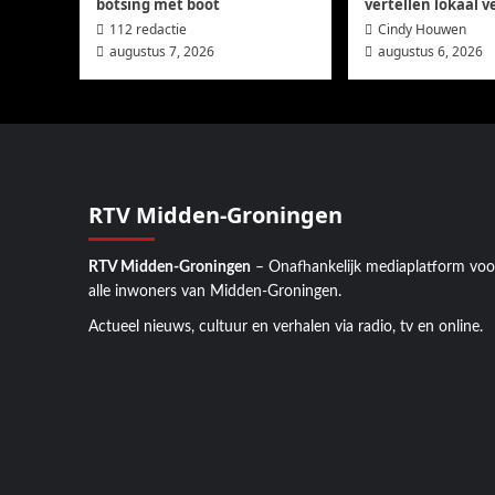
botsing met boot
vertellen lokaal v
112 redactie
Cindy Houwen
augustus 7, 2026
augustus 6, 2026
RTV Midden-Groningen
RTV Midden-Groningen
– Onafhankelijk mediaplatform voo
alle inwoners van Midden-Groningen.
Actueel nieuws, cultuur en verhalen via radio, tv en online.