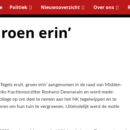
e
Politiek
Nieuwsoverzicht
Over ons
groen erin’
‘Tegels eruit, groen erin’ aangenomen in de raad van Midden-
inks fractievoorzitter Roshano Dewnarain en werd mede-
ollege op om deel te nemen aan het NK tegelwippen en te
en om hun tuin te vergroenen. Uiteindelijk werd de motie