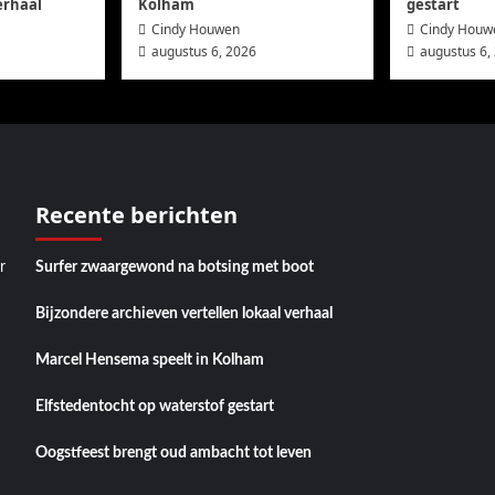
erhaal
Kolham
gestart
Cindy Houwen
Cindy Houw
augustus 6, 2026
augustus 6,
Recente berichten
r
Surfer zwaargewond na botsing met boot
Bijzondere archieven vertellen lokaal verhaal
Marcel Hensema speelt in Kolham
Elfstedentocht op waterstof gestart
Oogstfeest brengt oud ambacht tot leven