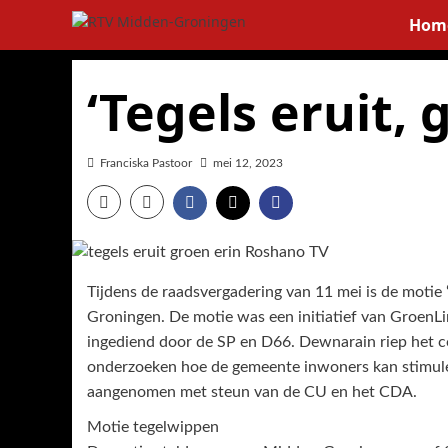
Ga
Hom
naar
de
inhoud
‘Tegels eruit, 
Franciska Pastoor
mei 12, 2023
Tijdens de raadsvergadering van 11 mei is de motie 
Groningen. De motie was een initiatief van GroenL
ingediend door de SP en D66. Dewnarain riep het c
onderzoeken hoe de gemeente inwoners kan stimuler
aangenomen met steun van de CU en het CDA.
Motie tegelwippen