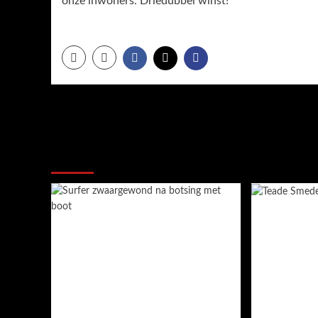
onze inwoners. Driedubbel winst!”
Meer verhalen