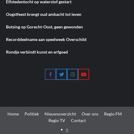
Elfstedentocht op waterstof gestart
Oogstfeest brengt oud ambacht tot leven
Botsing op Gorecht-Oost, geen gewonden
Recorddeelname aan speelweek Overschild
Rondje verbindt kunst en erfgoed
Facebook
Twitter
Instagram
YouTube
Home
Politiek
Nieuwsoverzicht
Over ons
Regio FM
Regio TV
Contact
Home