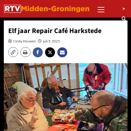
Ga
Primair
>
naar
menu
de
inhoud
Elf jaar Repair Café Harkstede
Cindy Houwen
juli 9, 2025