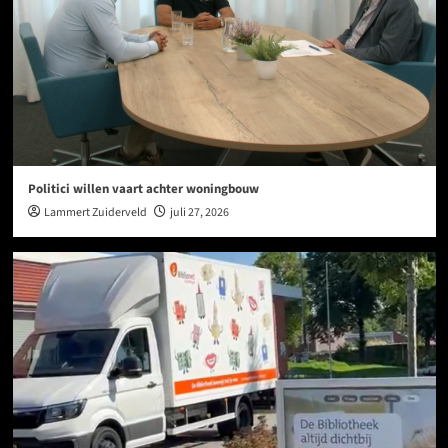
Steinebach vreest zware keuzes door tekorten
1
Vakantie Bijbel Feest trekt veel jeugd
2
Politici willen vaart achter woningbouw
Lammert Zuiderveld
juli 27, 2026
Wie maakt de mooiste hut van Slochteren?
3
Bijma en Poel: raad staat voor keuzes
4