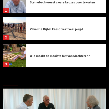
Steinebach vreest zware keuzes door tekorten
1
Vakantie Bijbel Feest trekt veel jeugd
2
Wie maakt de mooiste hut van Slochteren?
3
Politiek in Midden-Groningen
Bijma en Poel: raad staat voor keuzes
4