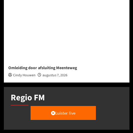
Omleiding door afsluiting Meenteweg
Cindy Houwen
augustus 7, 2026
Regio FM
Luister live