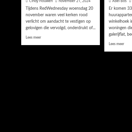
Cindy Houwen
november 21, 2024
Abel Bos
Tijdens RedWednesday woensdag 20
Er komen 33 
november waren veel kerken rood
huurapparte
verlicht om aandacht te vestigen op
winkelhoek i
gelovigen die vervolgd, onderdrukt of...
woningen di
galerijflat, be
Lees meer
Lees meer