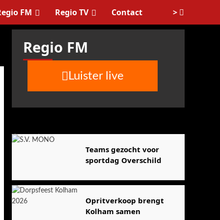
>
Regio FM
Regio TV
Contact
Regio FM
Luister live
Agenda
Teams gezocht voor
sportdag Overschild
Opritverkoop brengt
Kolham samen