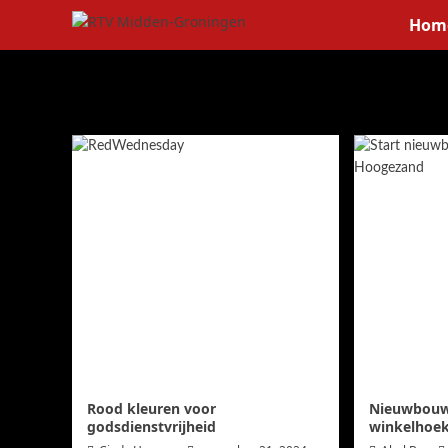
Ga
Hom
naar
de
Dag:
21 novem
inhoud
Rood kleuren voor
Nieuwbouw
godsdienstvrijheid
winkelhoe