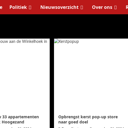
e
Politiek
Nieuwsoverzicht
Over ons
ber 2024
 33 appartementen
Opbrengst kerst pop-up store
k Hoogezand
naar goed doel