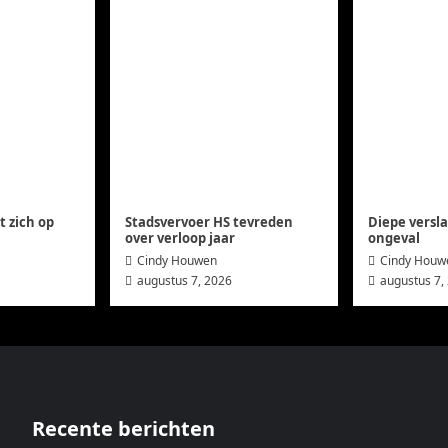
 zich op
Stadsvervoer HS tevreden
Diepe versl
over verloop jaar
ongeval
Cindy Houwen
Cindy Houw
augustus 7, 2026
augustus 7,
Recente berichten