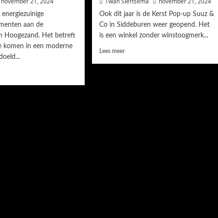
november 21, 2024
Twan Siertsema
november 21, 2024
energiezuinige
Ook dit jaar is de Kerst Pop-up Suuz &
menten aan de
Co in Siddeburen weer geopend. Het
n Hoogezand. Het betreft
is een winkel zonder winstoogmerk...
e komen in een moderne
Lees meer
doeld...