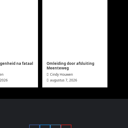
agenheid na fataal
Omleiding door afsluiting
Meenteweg
en
Cindy Houwen
 2026
augustus 7, 2026