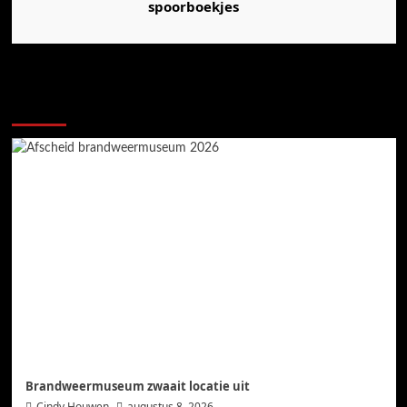
spoorboekjes
Ook dit is nieuws uit Midden-Groningen
Brandweermuseum zwaait locatie uit
Cindy Houwen
augustus 8, 2026