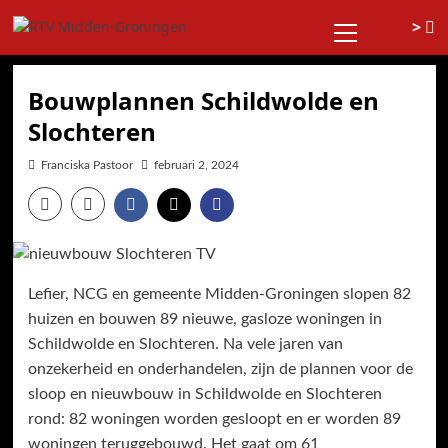
Ga
Primair
>
naar
menu
de
inhoud
Bouwplannen Schildwolde en
Slochteren
Franciska Pastoor
februari 2, 2024
Lefier, NCG en gemeente Midden-Groningen slopen 82
huizen en bouwen 89 nieuwe, gasloze woningen in
Schildwolde en Slochteren. Na vele jaren van
onzekerheid en onderhandelen, zijn de plannen voor de
sloop en nieuwbouw in Schildwolde en Slochteren
rond: 82 woningen worden gesloopt en er worden 89
woningen teruggebouwd. Het gaat om 61