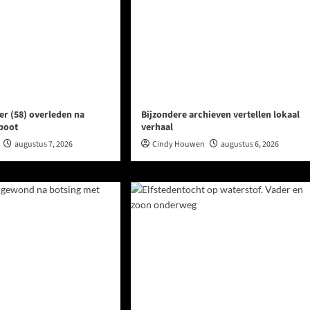
er (58) overleden na
Bijzondere archieven vertellen lokaal
 boot
verhaal
augustus 7, 2026
Cindy Houwen
augustus 6, 2026