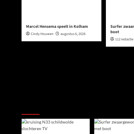
Marcel Hensema speelt in Kolham
Surfer zwaa
boot
Cindy Houwen
augustus 6, 2026
112 redactie
Ook dit is nieuws uit Midden-Groningen