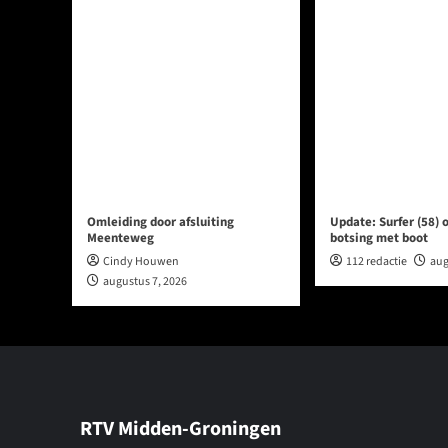
Omleiding door afsluiting
Update: Surfer (58) 
Meenteweg
botsing met boot
Cindy Houwen
112 redactie
aug
augustus 7, 2026
RTV Midden-Groningen