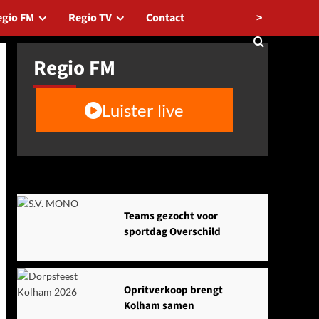
>
egio FM
Regio TV
Contact
Regio FM
Luister live
Agenda
Teams gezocht voor
sportdag Overschild
Opritverkoop brengt
Kolham samen