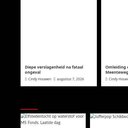
Diepe verslagenheid na fataal
Omleiding d
ongeval
Meentewe
Cindy Houwen
augustus 7, 2026
Cindy Hou
Ook dit is nieuws uit Midden-Groning