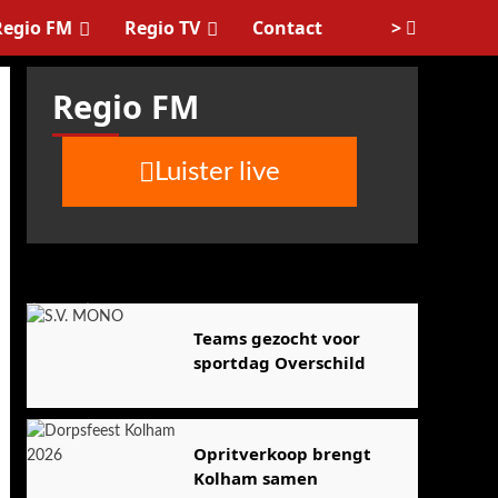
>
Regio FM
Regio TV
Contact
Regio FM
Luister live
Agenda
Teams gezocht voor
sportdag Overschild
Opritverkoop brengt
Kolham samen