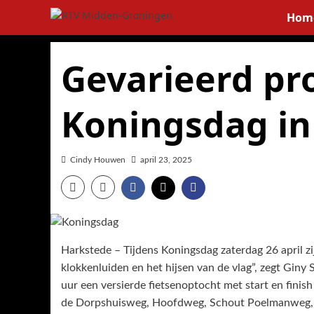
Ga
Hom
naar
de
inhoud
Gevarieerd p
Koningsdag in
Cindy Houwen
april 23, 2025
Harkstede – Tijdens Koningsdag zaterdag 26 april zij
klokkenluiden en het hijsen van de vlag”, zegt Gin
uur een versierde fietsenoptocht met start en finish
de Dorpshuisweg, Hoofdweg, Schout Poelmanweg, 