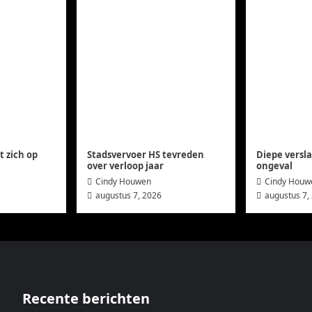
 zich op
Stadsvervoer HS tevreden
Diepe versl
over verloop jaar
ongeval
Cindy Houwen
Cindy Houw
augustus 7, 2026
augustus 7,
Recente berichten