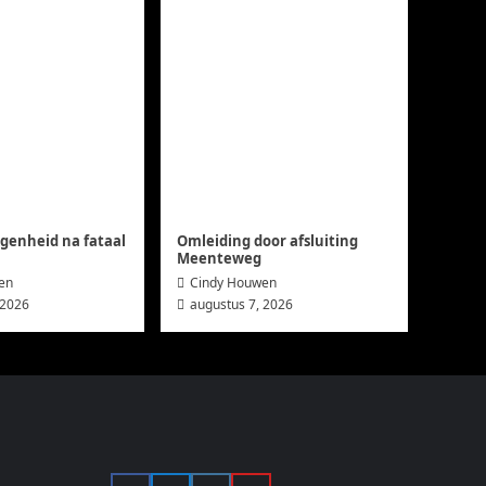
agenheid na fataal
Omleiding door afsluiting
Meenteweg
en
Cindy Houwen
 2026
augustus 7, 2026