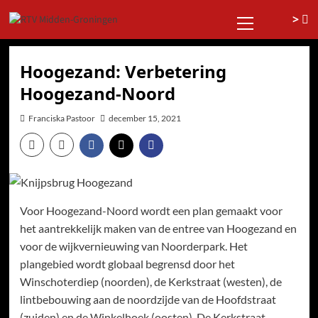
Ga
Primair
>
naar
menu
de
inhoud
Hoogezand: Verbetering
Hoogezand-Noord
Franciska Pastoor
december 15, 2021
Voor Hoogezand-Noord wordt een plan gemaakt voor
het aantrekkelijk maken van de entree van Hoogezand en
voor de wijkvernieuwing van Noorderpark. Het
plangebied wordt globaal begrensd door het
Winschoterdiep (noorden), de Kerkstraat (westen), de
lintbebouwing aan de noordzijde van de Hoofdstraat
(zuiden) en de Winkelhoek (oosten). De Kerkstraat,