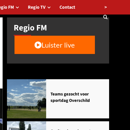
>
egio FM
Regio TV
Contact
Regio FM
Luister live
Agenda
Teams gezocht voor
sportdag Overschild