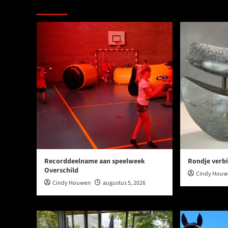
Meer verhalen
Recorddeelname aan speelweek
Rondje verbi
Overschild
Cindy Hou
Cindy Houwen
augustus 5, 2026