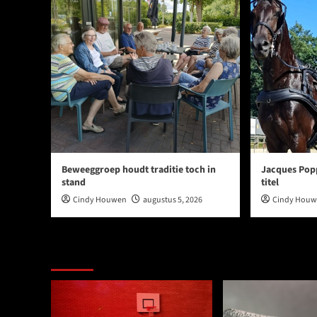
Beweeggroep houdt traditie toch in
Jacques Popp
stand
titel
Cindy Houwen
augustus 5, 2026
Cindy Hou
Ook dit is nieuws uit Midden-Groningen