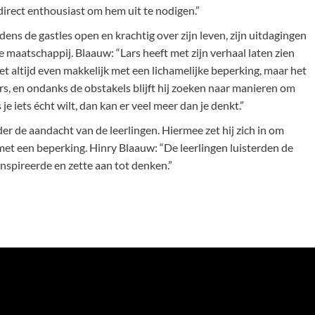
 direct enthousiast om hem uit te nodigen.”
ens de gastles open en krachtig over zijn leven, zijn uitdagingen
 maatschappij. Blaauw: “Lars heeft met zijn verhaal laten zien
niet altijd even makkelijk met een lichamelijke beperking, maar het
Lars, en ondanks de obstakels blijft hij zoeken naar manieren om
je iets écht wilt, dan kan er veel meer dan je denkt.”
der de aandacht van de leerlingen. Hiermee zet hij zich in om
et een beperking. Hinry Blaauw: “De leerlingen luisterden de
 inspireerde en zette aan tot denken.”