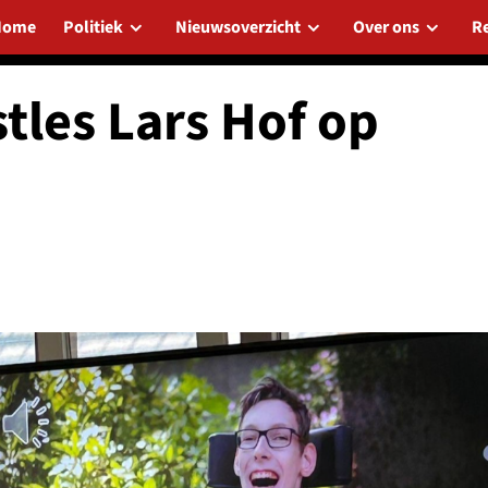
Home
Politiek
Nieuwsoverzicht
Over ons
R
tles Lars Hof op