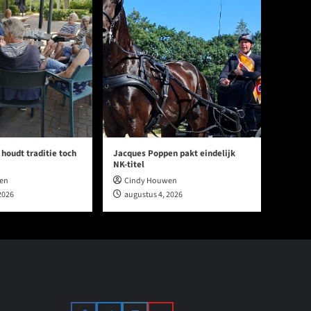
oudt traditie toch
Jacques Poppen pakt eindelijk
NK-titel
en
Cindy Houwen
2026
augustus 4, 2026