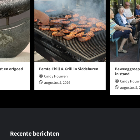
st en erfgoed
Eerste Chill & Grill in Siddeburen
Beweeggroep h
in stand
Cindy Houwen
Cindy Houw
augustus 5, 2026
augustus 5, 
Recente berichten