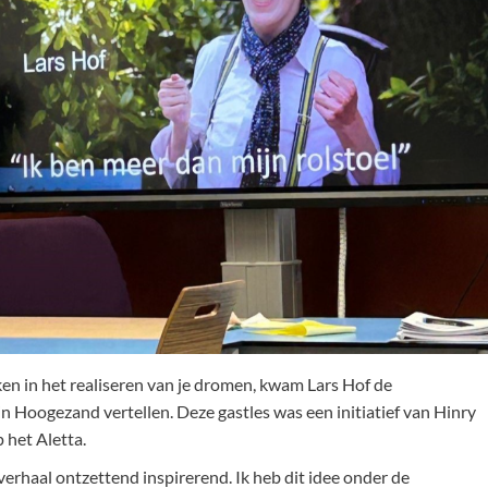
ken in het realiseren van je dromen, kwam Lars Hof de
in Hoogezand vertellen. Deze gastles was een initiatief van Hinry
het Aletta.
n verhaal ontzettend inspirerend. Ik heb dit idee onder de