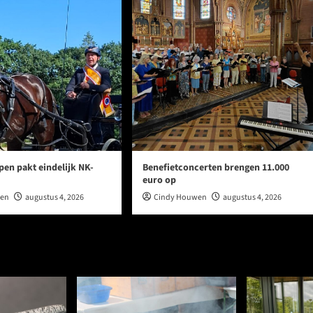
en pakt eindelijk NK-
Benefietconcerten brengen 11.000
euro op
wen
augustus 4, 2026
Cindy Houwen
augustus 4, 2026