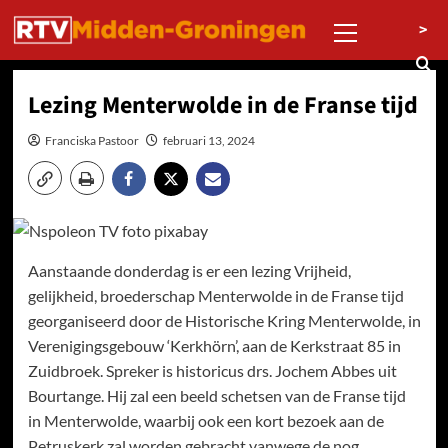
Ga
Primair
>
naar
menu
de
inhoud
Lezing Menterwolde in de Franse tijd
Franciska Pastoor
februari 13, 2024
Aanstaande donderdag is er een lezing Vrijheid,
gelijkheid, broederschap Menterwolde in de Franse tijd
georganiseerd door de Historische Kring Menterwolde, in
Verenigingsgebouw ‘Kerkhörn’, aan de Kerkstraat 85 in
Zuidbroek. Spreker is historicus drs. Jochem Abbes uit
Bourtange. Hij zal een beeld schetsen van de Franse tijd
in Menterwolde, waarbij ook een kort bezoek aan de
Petruskerk zal worden gebracht vanwege de nog