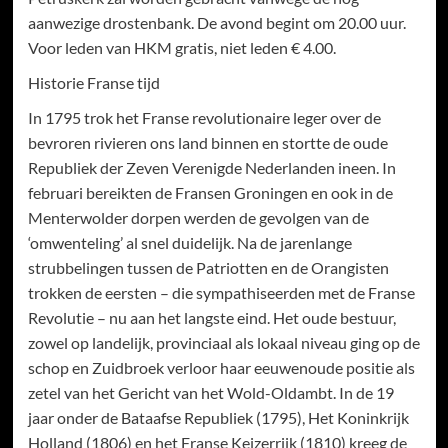
aanwezige drostenbank. De avond begint om 20.00 uur.
Voor leden van HKM gratis, niet leden € 4.00.
Historie Franse tijd
In 1795 trok het Franse revolutionaire leger over de
bevroren rivieren ons land binnen en stortte de oude
Republiek der Zeven Verenigde Nederlanden ineen. In
februari bereikten de Fransen Groningen en ook in de
Menterwolder dorpen werden de gevolgen van de
‘omwenteling’ al snel duidelijk. Na de jarenlange
strubbelingen tussen de Patriotten en de Orangisten
trokken de eersten – die sympathiseerden met de Franse
Revolutie – nu aan het langste eind. Het oude bestuur,
zowel op landelijk, provinciaal als lokaal niveau ging op de
schop en Zuidbroek verloor haar eeuwenoude positie als
zetel van het Gericht van het Wold-Oldambt. In de 19
jaar onder de Bataafse Republiek (1795), Het Koninkrijk
Holland (1806) en het Franse Keizerrijk (1810) kreeg de