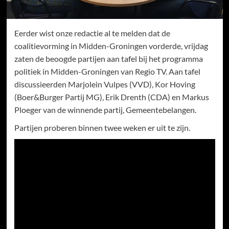
Eerder wist onze redactie al te melden dat de
coalitievorming in Midden-Groningen vorderde, vrijdag
zaten de beoogde partijen aan tafel bij het programma
politiek in Midden-Groningen van Regio TV. Aan tafel
discussieerden Marjolein Vulpes (VVD), Kor Hoving
(Boer&Burger Partij MG), Erik Drenth (CDA) en Markus
Ploeger van de winnende partij, Gemeentebelangen.
Partijen proberen binnen twee weken er uit te zijn.