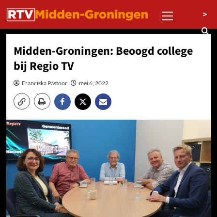
Ga
Primair
>
naar
menu
de
inhoud
Midden-Groningen: Beoogd college
bij Regio TV
Franciska Pastoor
mei 6, 2022