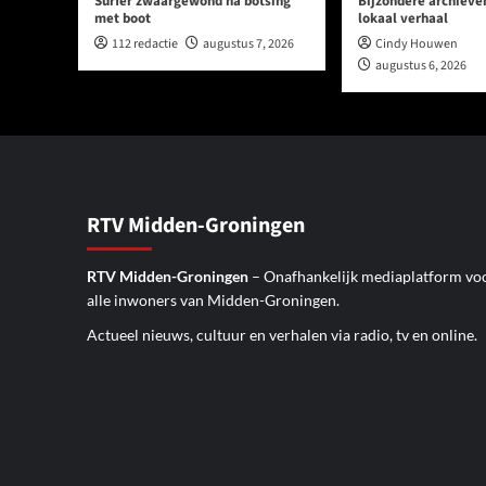
Surfer zwaargewond na botsing
Bijzondere archieve
met boot
lokaal verhaal
112 redactie
augustus 7, 2026
Cindy Houwen
augustus 6, 2026
RTV Midden-Groningen
RTV Midden-Groningen
– Onafhankelijk mediaplatform vo
alle inwoners van Midden-Groningen.
Actueel nieuws, cultuur en verhalen via radio, tv en online.