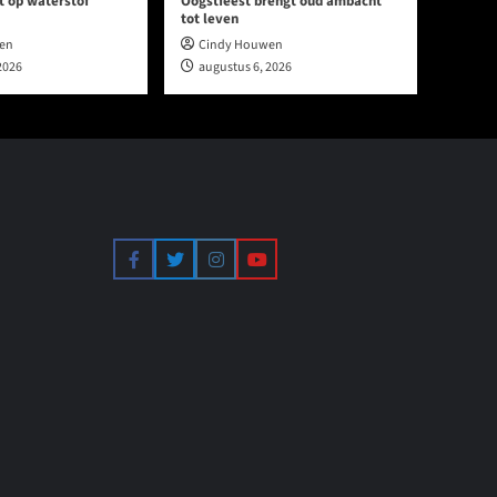
t op waterstof
Oogstfeest brengt oud ambacht
tot leven
en
Cindy Houwen
2026
augustus 6, 2026
Facebook
Twitter
Instagram
YouTube