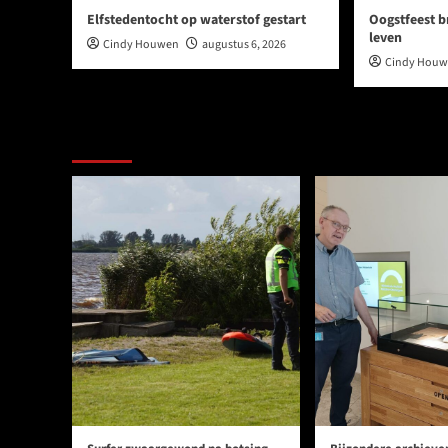
Elfstedentocht op waterstof gestart
Oogstfeest b
leven
Cindy Houwen
augustus 6, 2026
Cindy Hou
Ook dit is nieuws uit Midden-Groningen