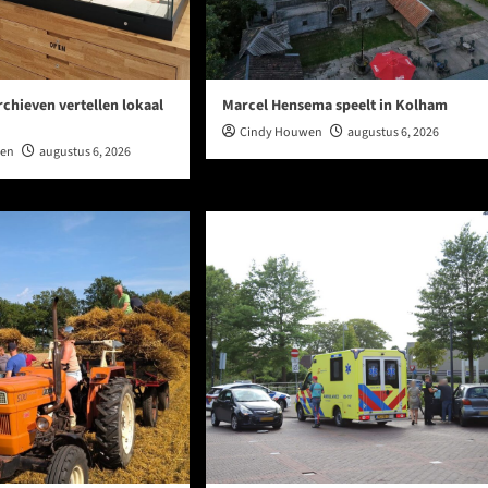
rchieven vertellen lokaal
Marcel Hensema speelt in Kolham
Cindy Houwen
augustus 6, 2026
wen
augustus 6, 2026