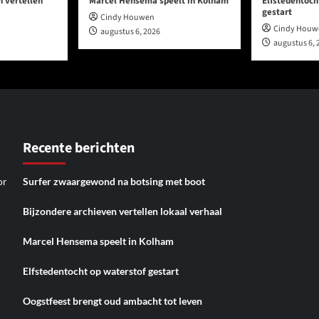
n vertellen
Marcel Hensema speelt in Kolham
Elfstedentoch
gestart
Cindy Houwen
Cindy Houw
augustus 6, 2026
augustus 6, 
Recente berichten
or
Surfer zwaargewond na botsing met boot
Bijzondere archieven vertellen lokaal verhaal
Marcel Hensema speelt in Kolham
Elfstedentocht op waterstof gestart
Oogstfeest brengt oud ambacht tot leven