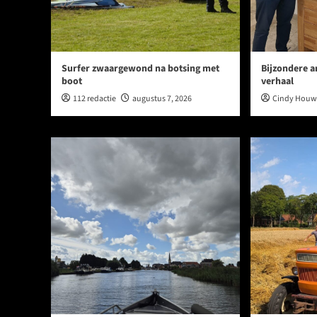
Surfer zwaargewond na botsing met
Bijzondere a
boot
verhaal
112 redactie
augustus 7, 2026
Cindy Hou