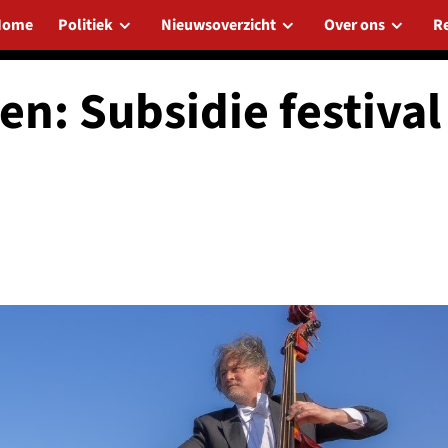
Home
Politiek
Nieuwsoverzicht
Over ons
R
n: Subsidie festival