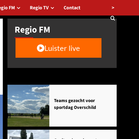
>
egio FM
Regio TV
Contact
Regio FM
Luister live
Agenda
Teams gezocht voor
sportdag Overschild