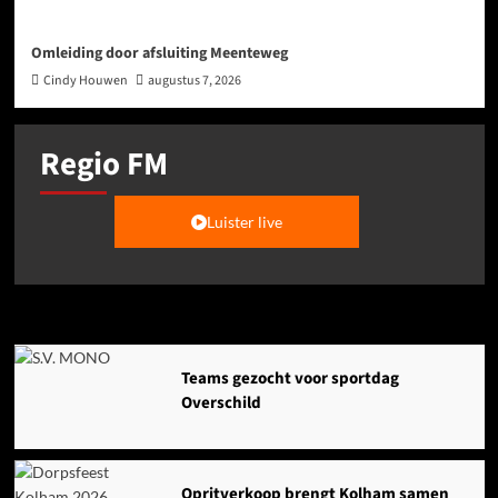
Omleiding door afsluiting Meenteweg
Cindy Houwen
augustus 7, 2026
Regio FM
Luister live
Agenda
Teams gezocht voor sportdag
Overschild
Opritverkoop brengt Kolham samen