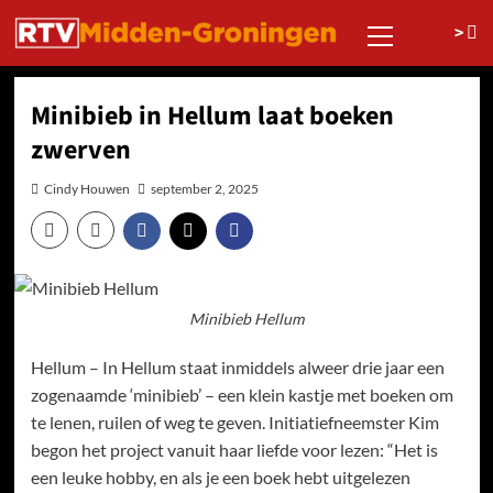
Ga
Primair
>
naar
menu
de
inhoud
Minibieb in Hellum laat boeken
zwerven
Cindy Houwen
september 2, 2025
Minibieb Hellum
Hellum – In Hellum staat inmiddels alweer drie jaar een
zogenaamde ‘minibieb’ – een klein kastje met boeken om
te lenen, ruilen of weg te geven. Initiatiefneemster Kim
begon het project vanuit haar liefde voor lezen: “Het is
een leuke hobby, en als je een boek hebt uitgelezen