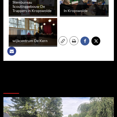
Stembureau
Scoutinggebouw De
Trappers in Kropswolde
In Kropswolde
wijkcentrum De Kern
Meer verhalen