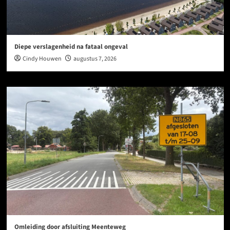
Diepe verslagenheid na fataal ongeval
Cindy Houwen
augustus 7, 2026
Omleiding door afsluiting Meenteweg