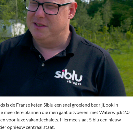
 is de Franse keten Siblu een snel groeiend bedrijf, ook in
tie meerdere plannen die men gaat uitvoeren, met Waterwijck 2.0
en voor luxe vakantiechalets. Hiermee slaat Siblu een nieuw
ier opnieuw centraal staat.