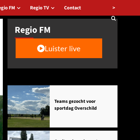
>
egio FM
Regio TV
Contact
Regio FM
Luister live
Agenda
Teams gezocht voor
sportdag Overschild