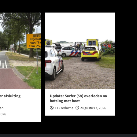
r afsluiting
Update: Surfer (58) overleden na
botsing met boot
en
112 redactie
augustus 7, 2026
2026