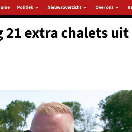
Home
Politiek
Nieuwsoverzicht
Over ons
R
 21 extra chalets uit