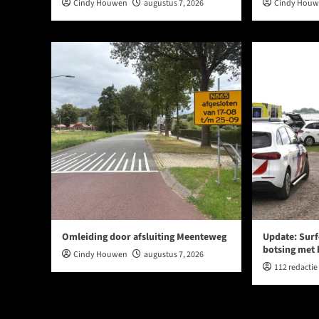
Cindy Houwen
augustus 7, 2026
Cindy Hou
Omleiding door afsluiting Meenteweg
Update: Surf
botsing met
Cindy Houwen
augustus 7, 2026
112 redactie