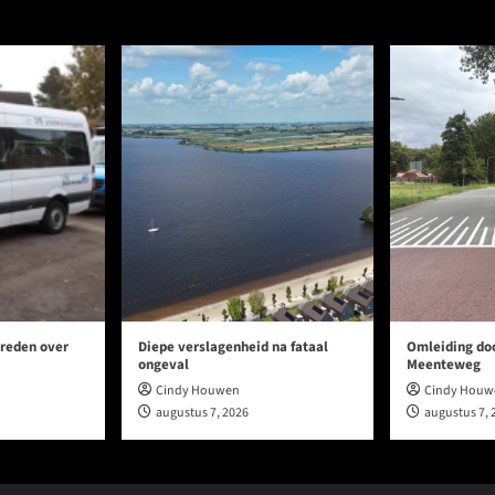
reden over
Diepe verslagenheid na fataal
Omleiding doo
ongeval
Meenteweg
Cindy Houwen
Cindy Houw
augustus 7, 2026
augustus 7, 