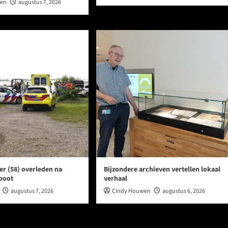
wen
augustus 7, 2026
er (58) overleden na
Bijzondere archieven vertellen lokaal
 boot
verhaal
augustus 7, 2026
Cindy Houwen
augustus 6, 2026