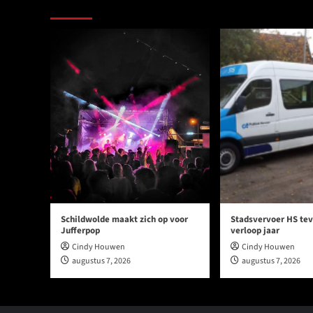
Ook dit is nieuws uit Midden-Groningen
Schildwolde maakt zich op voor
Stadsvervoer HS tev
Jufferpop
verloop jaar
Cindy Houwen
Cindy Houwen
augustus 7, 2026
augustus 7, 2026