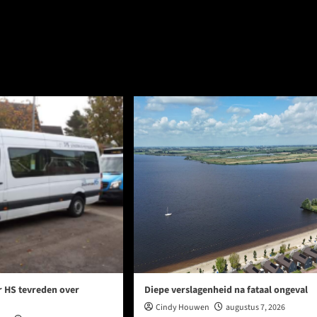
r HS tevreden over
Diepe verslagenheid na fataal ongeval
Cindy Houwen
augustus 7, 2026