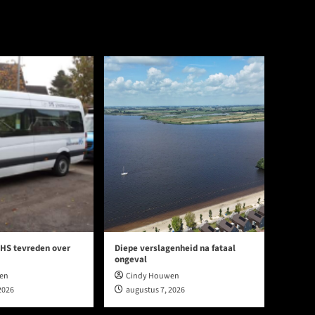
 HS tevreden over
Diepe verslagenheid na fataal
ongeval
en
Cindy Houwen
2026
augustus 7, 2026