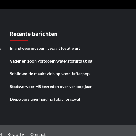
Recente berichten
or
Brandweermuseum zwaait locatie uit
Vader en zoon voltooien waterstofuitdaging
Schildwolde maakt zich op voor Jufferpop
Stadsvervoer HS tevreden over verloop jaar
Diepe verslagenheid na fataal ongeval
M
Regio TV
Contact