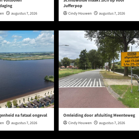
n voltooien
Schildwolde maakt zich op voor
tdaging
Jufferpop
wen
augustus 7, 2026
Cindy Houwen
augustus 7, 2026
genheid na fataal ongeval
Omleiding door afsluiting Meenteweg
wen
augustus 7, 2026
Cindy Houwen
augustus 7, 2026