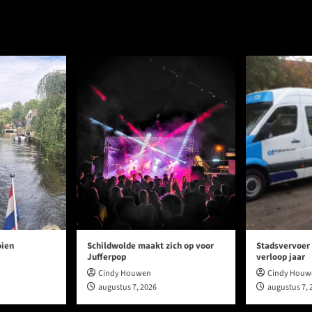
oien
Schildwolde maakt zich op voor
Stadsvervoer
Jufferpop
verloop jaar
Cindy Houwen
Cindy Houw
augustus 7, 2026
augustus 7, 