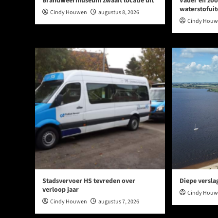
Brandweermuseum zwaait locatie uit
Vader en zoo
waterstofui
Cindy Houwen
augustus 8, 2026
Cindy Hou
Stadsvervoer HS tevreden over
Diepe versla
verloop jaar
Cindy Hou
Cindy Houwen
augustus 7, 2026