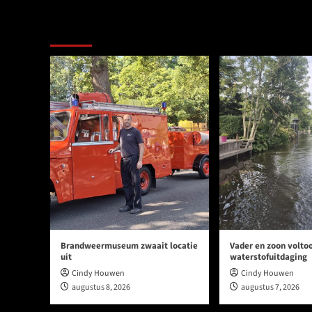
Ook dit is nieuws uit Midden-Groningen
Brandweermuseum zwaait locatie
Vader en zoon volto
uit
waterstofuitdaging
Cindy Houwen
Cindy Houwen
augustus 8, 2026
augustus 7, 2026