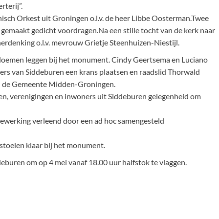
terij”.
isch Orkest uit Groningen o.l.v. de heer Libbe Oosterman.Twee
n gemaakt gedicht voordragen.Na een stille tocht van de kerk naar
rdenking o.l.v. mevrouw Grietje Steenhuizen-Niestijl.
n bloemen leggen bij het monument. Cindy Geertsema en Luciano
ers van Siddeburen een krans plaatsen en raadslid Thorwald
an de Gemeente Midden-Groningen.
en, verenigingen en inwoners uit Siddeburen gelegenheid om
dewerking verleend door een ad hoc samengesteld
n stoelen klaar bij het monument.
deburen om op 4 mei vanaf 18.00 uur halfstok te vlaggen.