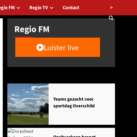
>
egio FM
Regio TV
Contact
Regio FM
Luister live
Agenda
Teams gezocht voor
sportdag Overschild