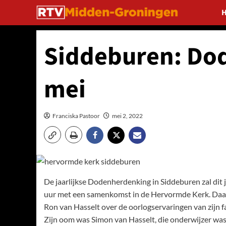
Ga
naar
de
inhoud
Siddeburen: Do
mei
Franciska Pastoor
mei 2, 2022
De jaarlijkse Dodenherdenking in Siddeburen zal di
uur met een samenkomst in de Hervormde Kerk. Daa
Ron van Hasselt over de oorlogservaringen van zijn fa
Zijn oom was Simon van Hasselt, die onderwijzer was 