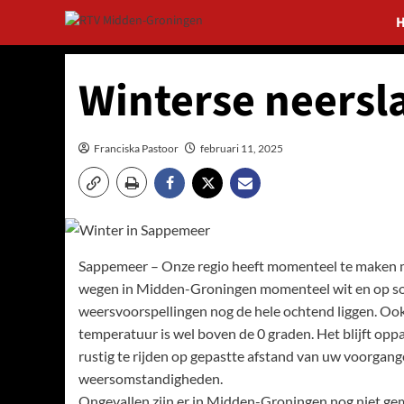
Ga
naar
de
inhoud
Winterse neersl
Franciska Pastoor
februari 11, 2025
Sappemeer – Onze regio heeft momenteel te maken me
wegen in Midden-Groningen momenteel wit en op som
weersvoorspellingen nog de hele ochtend liggen. Oo
temperatuur is wel boven de 0 graden. Het blijft opp
rustig te rijden op gepastte afstand van uw voorgang
weersomstandigheden.
Ongevallen zijn er in Midden-Groningen nog niet ge