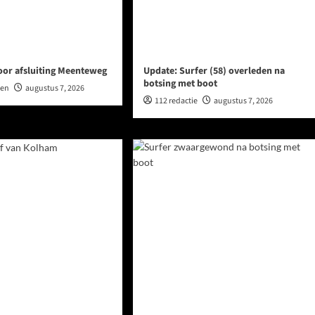
oor afsluiting Meenteweg
Update: Surfer (58) overleden na
botsing met boot
wen
augustus 7, 2026
112 redactie
augustus 7, 2026