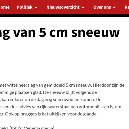
Home
Politiek
Nieuwsoverzicht
Over ons
R
ag van 5 cm sneeuw
t witte neerslag van gemiddeld 5 cm sneeuw. Hierdoor zijn de
mige plaatsen glad. De sneeuw blijft volgens de
k kan er later op de dag nog sneeuwbuien komen. De
assen dus advies van rijkswaterstaat aan automobilisten is, om
er. Ook op bruggen is het uitkijken voor de gladde
meld.
(foto’s: Venema media).