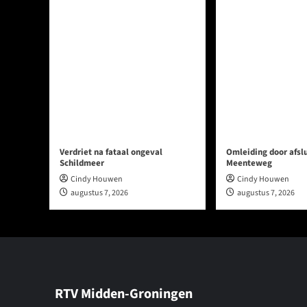
Verdriet na fataal ongeval
Omleiding door afslu
Schildmeer
Meenteweg
Cindy Houwen
Cindy Houwen
augustus 7, 2026
augustus 7, 2026
RTV Midden-Groningen