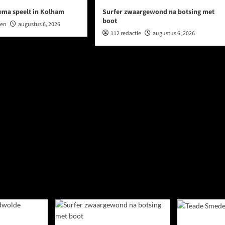
ema speelt in Kolham
Surfer zwaargewond na botsing met
boot
wen
augustus 6, 2026
112 redactie
augustus 6, 2026