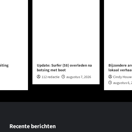
iting
Update: Surfer (58) overleden na
Bijzondere ar
botsing met boot
lokaal verhaa
112 redactie
augustus 7, 2026
Cindy Houw
augustus 6, 
Recente berichten