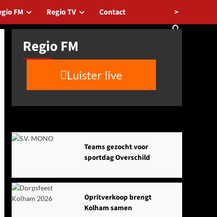
>
egio FM
Regio TV
Contact
Regio FM
Luister live
Agenda
Teams gezocht voor
sportdag Overschild
Opritverkoop brengt
Kolham samen