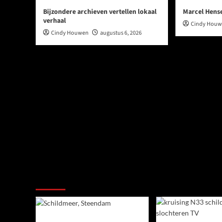
Bijzondere archieven vertellen lokaal
Marcel Hens
verhaal
Cindy Hou
Cindy Houwen
augustus 6, 2026
Ook dit is nieuws uit Midden-Groningen