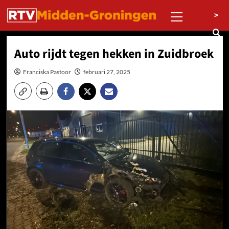
Ga
Primair
>
naar
menu
de
inhoud
Auto rijdt tegen hekken in Zuidbroek
Franciska Pastoor
februari 27, 2025