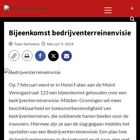
Ga
Primair
>
naar
menu
de
inhoud
Bijeenkomst bedrijventerreinenvisie
Twan Siertsema
februari 9, 2024
Op 7 februari werd er in Hotel Faber aan de Meint
Veningastraat 123 een bijeenkomst gehouden over een
bedrijventerreinenvisie. Midden-Groningen wil meer
beschikbaarheid en toekomstbestendigheid van
bedrijventerreinen, die voldoende banen bieden voor de
inwoners. Hiermee zijn ze aan de slag gegaan middels het
opstellen van een Bedrijventerreinenvisie. Een plan hoe
de bedrijventerreinen in de toekomst eruit gaan zien met