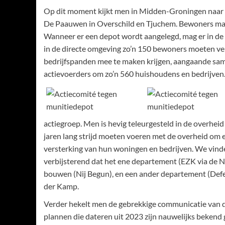
Op dit moment kijkt men in Midden-Groningen naar
De Paauwen in Overschild en Tjuchem. Bewoners mak
Wanneer er een depot wordt aangelegd, mag er in de
in de directe omgeving zo’n 150 bewoners moeten ve
bedrijfspanden mee te maken krijgen, aangaande sa
actievoerders om zo’n 560 huishoudens en bedrijven
actiegroep. Men is hevig teleurgesteld in de overh
jaren lang strijd moeten voeren met de overheid om 
versterking van hun woningen en bedrijven. We vinden
verbijsterend dat het ene departement (EZK via de N
bouwen (Nij Begun), en een ander departement (Defe
der Kamp.
Verder hekelt men de gebrekkige communicatie van d
plannen die dateren uit 2023 zijn nauwelijks bekend