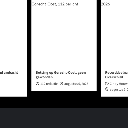
oud ambacht
Botsing op Gorecht-Oost, geen
Recorddeelna
gewonden
Overschild
112 redactie
augustus 6, 2026
Cindy Houw
augustus 5, 