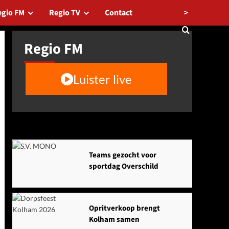
>
egio FM
Regio TV
Contact
Regio FM
Luister live
Agenda
Teams gezocht voor
sportdag Overschild
Opritverkoop brengt
Kolham samen