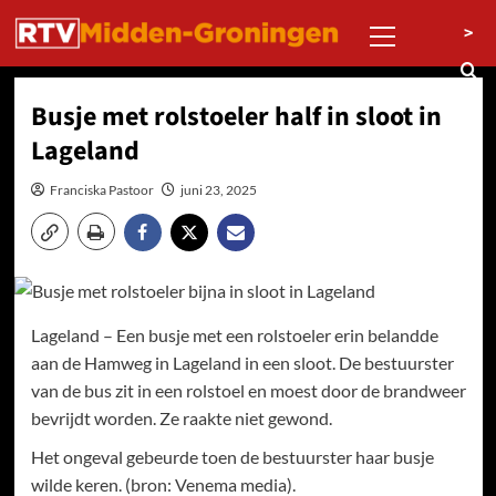
Ga
Primair
>
naar
menu
de
inhoud
Busje met rolstoeler half in sloot in
Lageland
Franciska Pastoor
juni 23, 2025
Lageland – Een busje met een rolstoeler erin belandde
aan de Hamweg in Lageland in een sloot. De bestuurster
van de bus zit in een rolstoel en moest door de brandweer
bevrijdt worden. Ze raakte niet gewond.
Het ongeval gebeurde toen de bestuurster haar busje
wilde keren. (bron: Venema media).