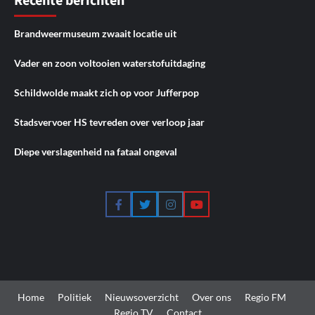
Recente berichten
Brandweermuseum zwaait locatie uit
Vader en zoon voltooien waterstofuitdaging
Schildwolde maakt zich op voor Jufferpop
Stadsvervoer HS tevreden over verloop jaar
Diepe verslagenheid na fataal ongeval
Facebook
Twitter
Instagram
YouTube
Home
Politiek
Nieuwsoverzicht
Over ons
Regio FM
Regio TV
Contact