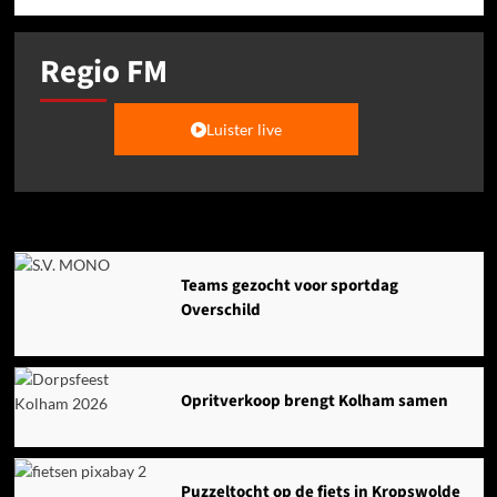
Regio FM
Luister live
Agenda
Teams gezocht voor sportdag
Overschild
Opritverkoop brengt Kolham samen
Puzzeltocht op de fiets in Kropswolde