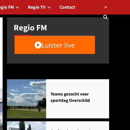
>
egio FM
Regio TV
Contact
Regio FM
Luister live
Agenda
Teams gezocht voor
sportdag Overschild