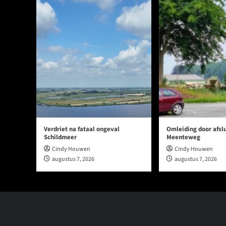
Verdriet na fataal ongeval
Omleiding door afslu
Schildmeer
Meenteweg
Cindy Houwen
Cindy Houwen
augustus 7, 2026
augustus 7, 2026