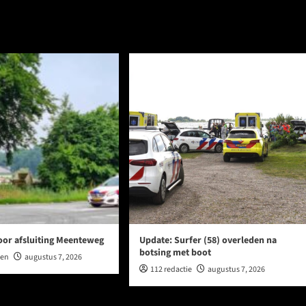
oor afsluiting Meenteweg
Update: Surfer (58) overleden na
botsing met boot
wen
augustus 7, 2026
112 redactie
augustus 7, 2026