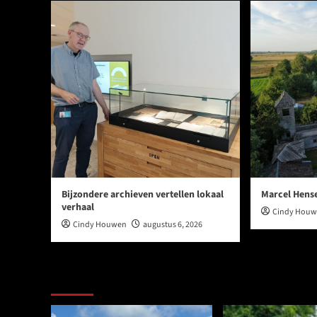
Bijzondere archieven vertellen lokaal
Marcel Hens
verhaal
Cindy Hou
Cindy Houwen
augustus 6, 2026
Ook dit is nieuws uit Midden-Groningen