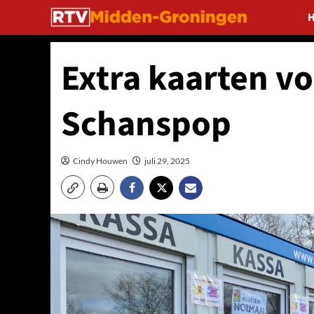
Ga
naar
de
inhoud
Extra kaarten vo
Schanspop
Cindy Houwen
juli 29, 2025