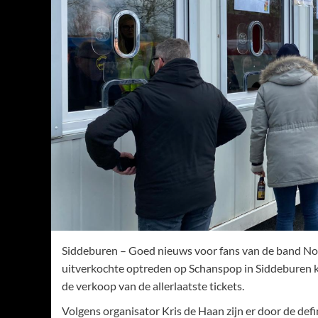
Siddeburen – Goed nieuws voor fans van de band Nor
uitverkochte optreden op Schanspop in Siddeburen kr
de verkoop van de allerlaatste tickets.
Volgens organisator Kris de Haan zijn er door de de