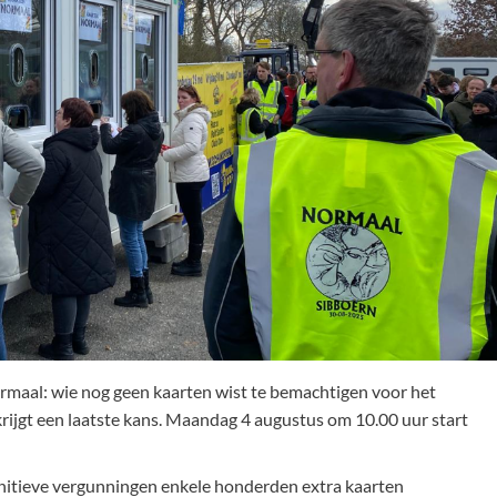
maal: wie nog geen kaarten wist te bemachtigen voor het
ijgt een laatste kans. Maandag 4 augustus om 10.00 uur start
finitieve vergunningen enkele honderden extra kaarten