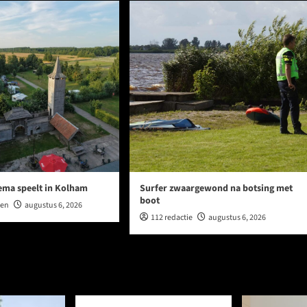
ema speelt in Kolham
Surfer zwaargewond na botsing met
boot
wen
augustus 6, 2026
112 redactie
augustus 6, 2026