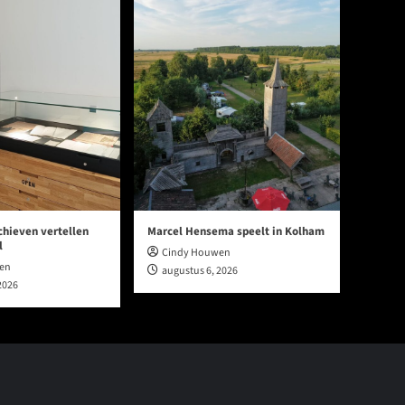
chieven vertellen
Marcel Hensema speelt in Kolham
l
Cindy Houwen
en
augustus 6, 2026
2026