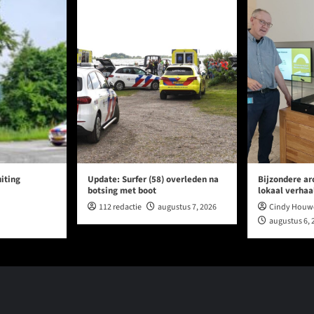
iting
Update: Surfer (58) overleden na
Bijzondere ar
botsing met boot
lokaal verhaa
112 redactie
augustus 7, 2026
Cindy Houw
augustus 6, 