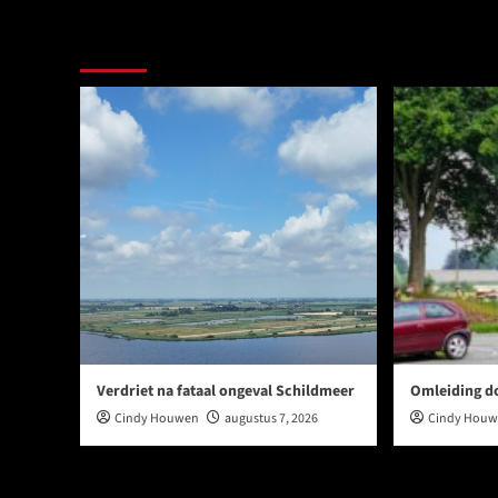
Meer verhalen
Verdriet na fataal ongeval Schildmeer
Omleiding d
Cindy Houwen
augustus 7, 2026
Cindy Hou