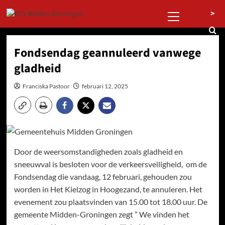
Ga
Primair
>
naar
menu
de
inhoud
Fondsendag geannuleerd vanwege
gladheid
Franciska Pastoor
februari 12, 2025
Door de weersomstandigheden zoals gladheid en
sneeuwval is besloten voor de verkeersveiligheid, om de
Fondsendag die vandaag, 12 februari, gehouden zou
worden in Het Kielzog in Hoogezand, te annuleren. Het
evenement zou plaatsvinden van 15.00 tot 18.00 uur. De
gemeente Midden-Groningen zegt ” We vinden het