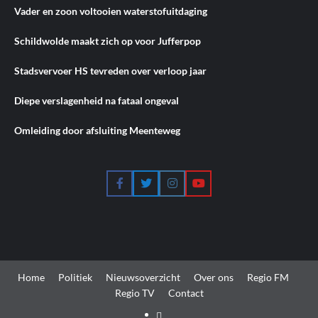
Vader en zoon voltooien waterstofuitdaging
Schildwolde maakt zich op voor Jufferpop
Stadsvervoer HS tevreden over verloop jaar
Diepe verslagenheid na fataal ongeval
Omleiding door afsluiting Meenteweg
Facebook
Twitter
Instagram
YouTube
Home
Politiek
Nieuwsoverzicht
Over ons
Regio FM
Regio TV
Contact
Home