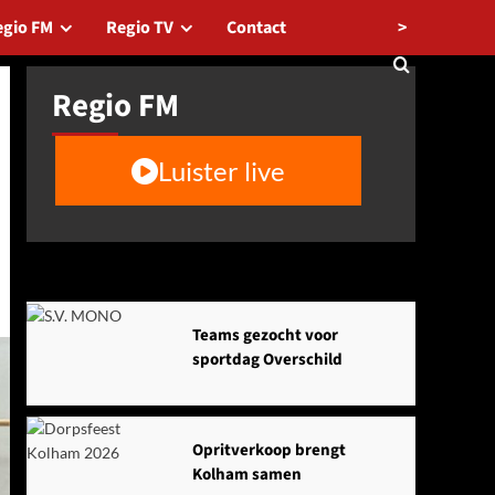
>
egio FM
Regio TV
Contact
Regio FM
Luister live
Agenda
Teams gezocht voor
sportdag Overschild
Opritverkoop brengt
Kolham samen