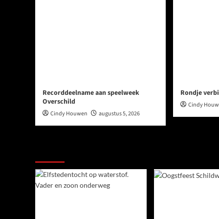
Recorddeelname aan speelweek
Rondje verbi
Overschild
Cindy Hou
Cindy Houwen
augustus 5, 2026
Ook dit is nieuws uit Midden-Groningen