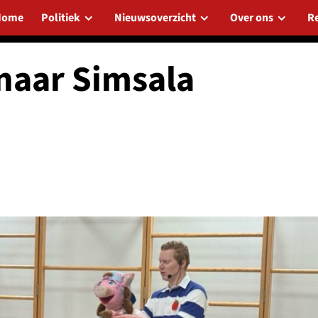
Home
Politiek
Nieuwsoverzicht
Over ons
R
naar Simsala