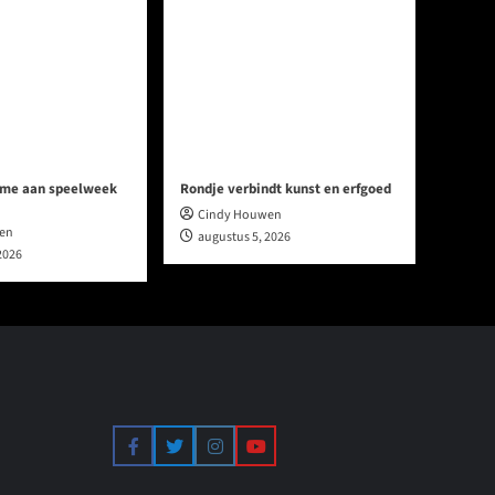
me aan speelweek
Rondje verbindt kunst en erfgoed
Cindy Houwen
en
augustus 5, 2026
2026
Facebook
Twitter
Instagram
YouTube