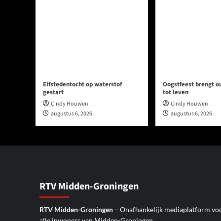
Elfstedentocht op waterstof
Oogstfeest brengt 
gestart
tot leven
Cindy Houwen
Cindy Houwen
augustus 6, 2026
augustus 6, 2026
RTV Midden-Groningen
RTV Midden-Groningen
– Onafhankelijk mediaplatform vo
alle inwoners van Midden-Groningen.