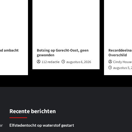
oud ambacht
Botsing op Gorecht-Oost, geen
Recorddeelna
gewonden
Overschild
112 redactie
augustus 6, 2026
Cindy Houw
augustus 5, 
Recente berichten
or
Elfstedentocht op waterstof gestart