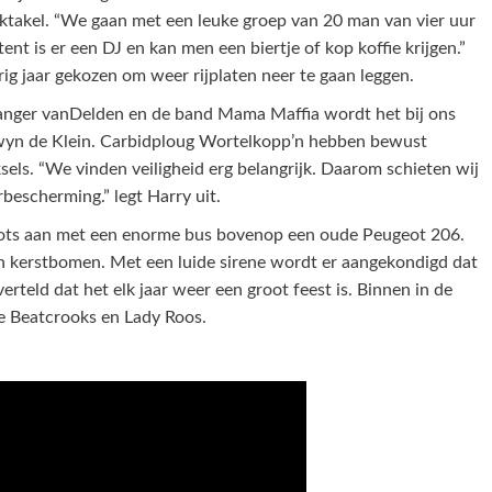
ektakel. “We gaan met een leuke groep van 20 man van vier uur
tent is er een DJ en kan men een biertje of kop koffie krijgen.”
ig jaar gekozen om weer rijplaten neer te gaan leggen.
anger vanDelden en de band Mama Maffia wordt het bij ons
lwyn de Klein. Carbidploug Wortelkopp’n hebben bewust
sels. “We vinden veiligheid erg belangrijk. Daarom schieten wij
bescherming.” legt Harry uit.
oots aan met een enorme bus bovenop een oude Peugeot 206.
aan kerstbomen. Met een luide sirene wordt er aangekondigd dat
teld dat het elk jaar weer een groot feest is. Binnen in de
de Beatcrooks en Lady Roos.