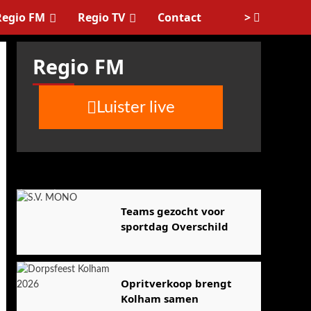
>
Regio FM
Regio TV
Contact
Regio FM
Luister live
Agenda
Teams gezocht voor
sportdag Overschild
Opritverkoop brengt
Kolham samen