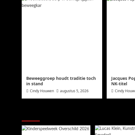
Beweeggroep houdt traditie toch
Jacques Po
in stand
NK-titel
Cindy Houwen
augustus 5, 2026
Cindy Hou
Ook dit is nieuws uit Midden-Groning