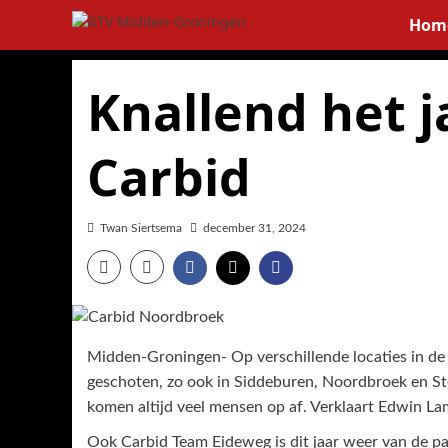
Ga
Hom
naar
de
inhoud
Knallend het j
Carbid
Twan Siertsema
december 31, 2024
Midden-Groningen- Op verschillende locaties in d
geschoten, zo ook in Siddeburen, Noordbroek en St
komen altijd veel mensen op af. Verklaart Edwin La
Ook Carbid Team Eideweg is dit jaar weer van de pa