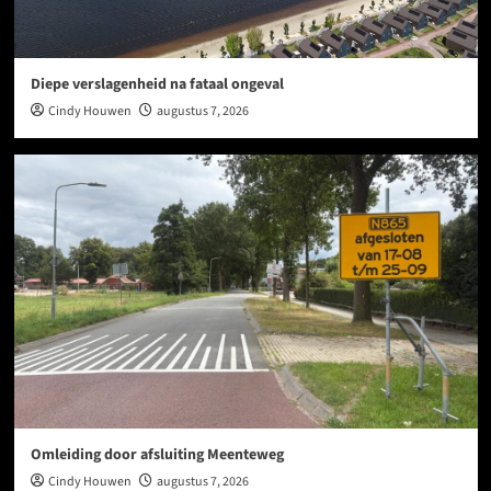
Diepe verslagenheid na fataal ongeval
Cindy Houwen
augustus 7, 2026
Omleiding door afsluiting Meenteweg
Cindy Houwen
augustus 7, 2026