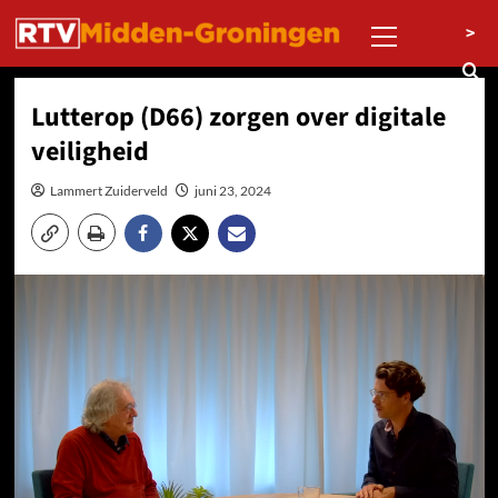
Ga
Primair
>
naar
menu
de
inhoud
Lutterop (D66) zorgen over digitale
veiligheid
Lammert Zuiderveld
juni 23, 2024