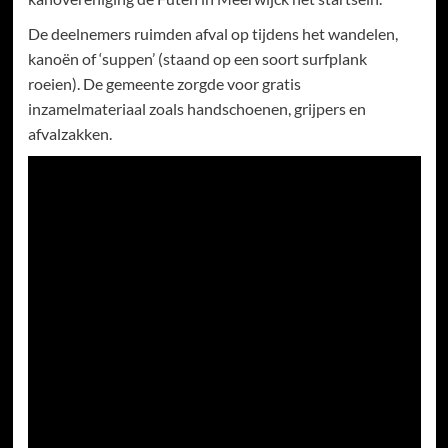
De deelnemers ruimden afval op tijdens het wandelen,
kanoën of ‘suppen’ (staand op een soort surfplank
roeien). De gemeente zorgde voor gratis
inzamelmateriaal zoals handschoenen, grijpers en
afvalzakken.