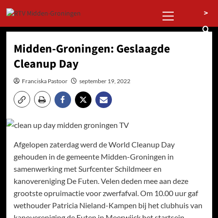
Ga
Primair
>
naar
menu
de
inhoud
Midden-Groningen: Geslaagde
Cleanup Day
Franciska Pastoor
september 19, 2022
Afgelopen zaterdag werd de World Cleanup Day
gehouden in de gemeente Midden-Groningen in
samenwerking met Surfcenter Schildmeer en
kanovereniging De Futen. Velen deden mee aan deze
grootste opruimactie voor zwerfafval. Om 10.00 uur gaf
wethouder Patricia Nieland-Kampen bij het clubhuis van
kanovereniging de Futen in Meerwijck het startsein.