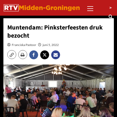
Ga
Primair
>
naar
menu
de
inhoud
Muntendam: Pinksterfeesten druk
bezocht
Franciska Pastoor
juni 5, 2022