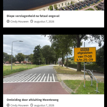
Diepe verslagenheid na fataal ongeval
Cindy Houwen
augustus 7, 2026
Omleiding door afsluiting Meenteweg
Cindy Houwen
augustus 7, 2026