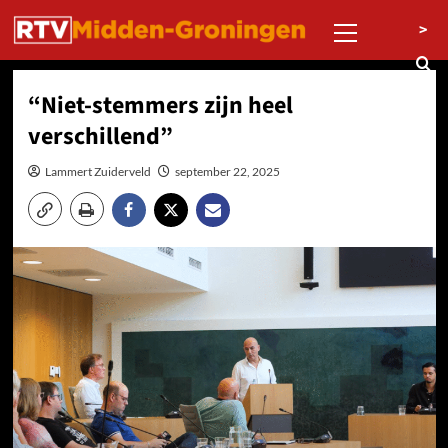
Ga
Primair
>
naar
menu
de
inhoud
“Niet-stemmers zijn heel
verschillend”
Lammert Zuiderveld
september 22, 2025