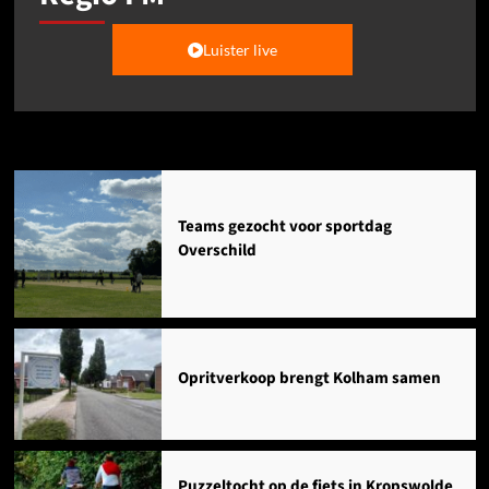
Luister live
Agenda
Teams gezocht voor sportdag
Overschild
Opritverkoop brengt Kolham samen
Puzzeltocht op de fiets in Kropswolde