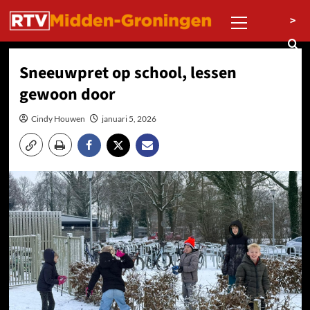
Ga
Primair
>
naar
menu
de
inhoud
Sneeuwpret op school, lessen
gewoon door
Cindy Houwen
januari 5, 2026