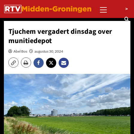
Ga
Primair
>
naar
menu
de
inhoud
Tjuchem vergadert dinsdag over
munitiedepot
Abel Bos
augustus 30, 2024