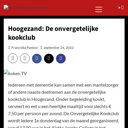
Ga
Primair
>
naar
menu
de
inhoud
Hoogezand: De onvergetelijke
kookclub
Franciska Pastoor
september 26, 2022
Iedereen met dementie kan samen met een mantelzorger
of andere naaste deelnemen aan de onvergetelijke
kookclub in Hoogezand. Onder begeleiding kookt,
serveert en eet u een heerlijke maaltijd voor slechts €
7,50 per persoon per avond. De Onvergetelijke Kookclub
wordt iedere 1e donderdag van de maand georganiseerd,
vanaf 17.00 uur in het Aletta Jacobs College in het