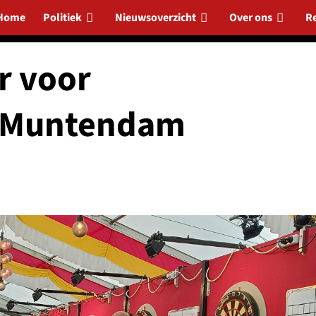
Home
Politiek
Nieuwsoverzicht
Over ons
R
r voor
n Muntendam