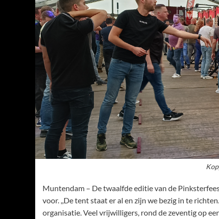
Kop
Muntendam – De twaalfde editie van de Pinksterfeest
voor. ,,De tent staat er al en zijn we bezig in te rich
organisatie. Veel vrijwilligers, rond de zeventig op e