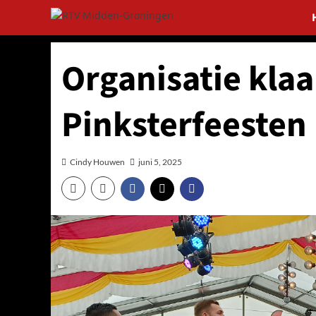
Ga
naar
de
inhoud
Organisatie klaa
Pinksterfeeste
Cindy Houwen
juni 5, 2025