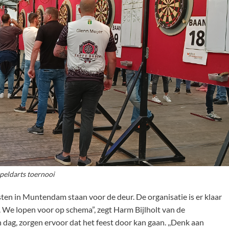
peldarts toernooi
en in Muntendam staan voor de deur. De organisatie is er klaar
ten. We lopen voor op schema”, zegt Harm Bijlholt van de
en dag, zorgen ervoor dat het feest door kan gaan. ,,Denk aan