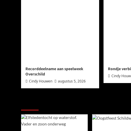
Recorddeelname aan speelweek
Rondje verbi
Overschild
Cindy Hou
Cindy Houwen
augustus 5, 2026
Ook dit is nieuws uit Midden-Groningen