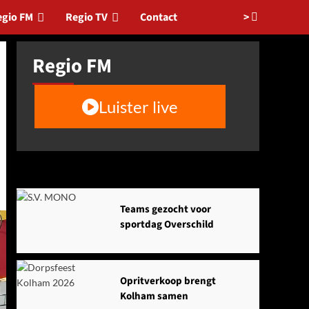
>
egio FM
Regio TV
Contact
Regio FM
Luister live
Agenda
Teams gezocht voor
sportdag Overschild
Opritverkoop brengt
Kolham samen