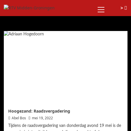
Ga
Primair
>
naar
menu
de
Dag:
19 mei 2022
inhoud
Hoogezand: Raadsvergadering
Abel Bos
mei 19, 2022
Tijdens de raadsvergadering van donderdag avond 19 mei is de