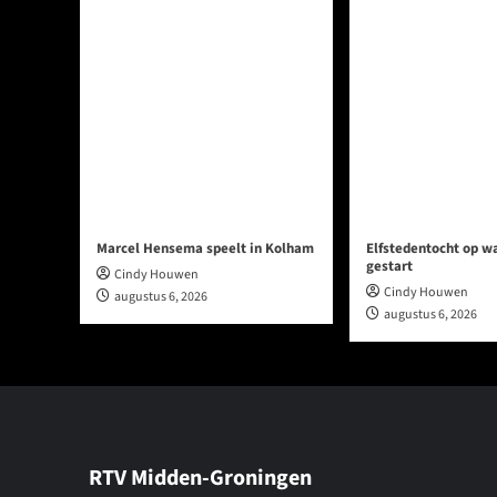
Marcel Hensema speelt in Kolham
Elfstedentocht op w
gestart
Cindy Houwen
Cindy Houwen
augustus 6, 2026
augustus 6, 2026
RTV Midden-Groningen