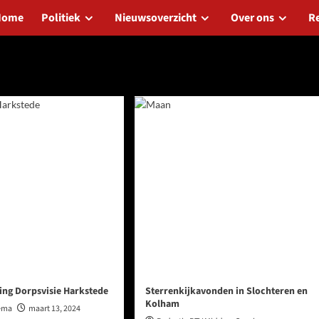
Home
Politiek
Nieuwsoverzicht
Over ons
R
24
ing Dorpsvisie Harkstede
Sterrenkijkavonden in Slochteren en
Kolham
sema
maart 13, 2024