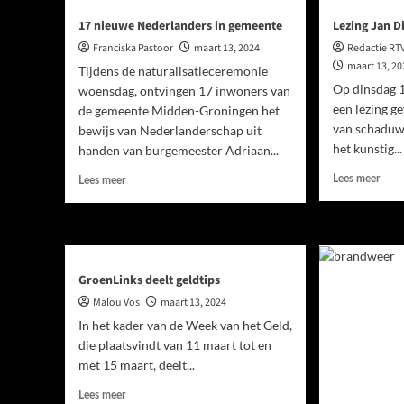
17 nieuwe Nederlanders in gemeente
Lezing Jan Di
Franciska Pastoor
maart 13, 2024
Redactie RT
maart 13, 2
Tijdens de naturalisatieceremonie
Op dinsdag 1
woensdag, ontvingen 17 inwoners van
een lezing g
de gemeente Midden-Groningen het
van schaduw
bewijs van Nederlanderschap uit
het kunstig...
handen van burgemeester Adriaan...
Lees meer
Lees meer
GroenLinks deelt geldtips
Malou Vos
maart 13, 2024
In het kader van de Week van het Geld,
die plaatsvindt van 11 maart tot en
met 15 maart, deelt...
Lees meer