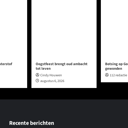
aterstof
Oogstfeest brengt oud ambacht
Botsing op Go
tot leven
gewonden
Cindy Houwen
112 redactie
augustus 6, 2026
Recente berichten