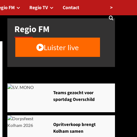
>
egio FM
Regio TV
Contact
Regio FM
Luister live
Agenda
Teams gezocht voor
sportdag Overschild
Opritverkoop brengt
Kolham samen