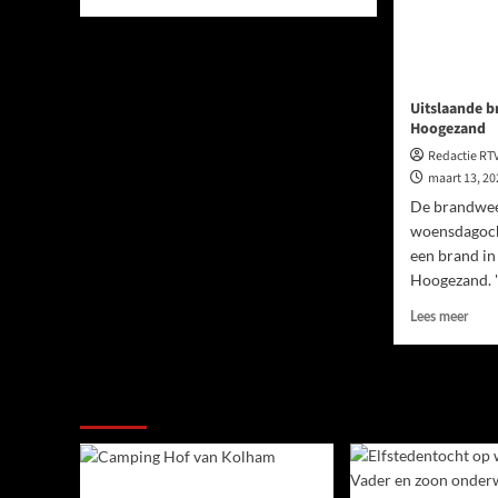
Uitslaande b
Hoogezand
Redactie RT
maart 13, 2
De brandwee
woensdagoc
een brand in
Hoogezand. ''
Lees meer
Ook dit is nieuws uit Midden-Groningen