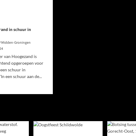
rand in schuur in
V Midden-Groningen
024
r van Hoogezand is
htend opgeroepen voor
 een schuur in
In een schuur aan de...