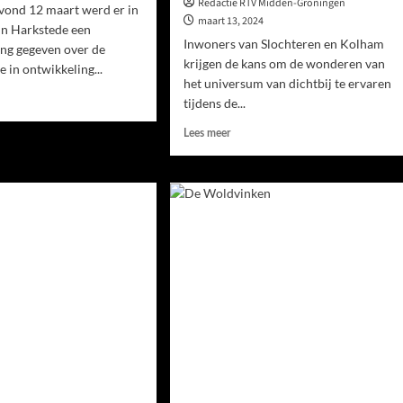
Redactie RTV Midden-Groningen
vond 12 maart werd er in
maart 13, 2024
in Harkstede een
Inwoners van Slochteren en Kolham
ng gegeven over de
krijgen de kans om de wonderen van
e in ontwikkeling...
het universum van dichtbij te ervaren
tijdens de...
Lees meer